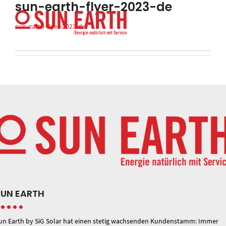
sun-earth-flyer-2023-de
sun-earth-flyer-2023-de
SUN EARTH
un Earth by SiG Solar hat einen stetig wachsenden Kundenstamm: Immer