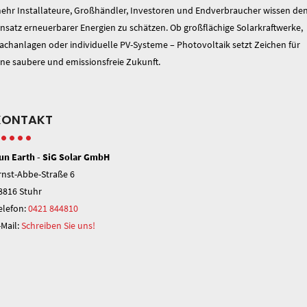
ehr Installateure, Großhändler, Investoren und Endverbraucher wissen de
insatz erneuerbarer Energien zu schätzen. Ob großflächige Solarkraftwerke,
achanlagen oder individuelle PV-Systeme – Photovoltaik setzt Zeichen für
ine saubere und emissionsfreie Zukunft.
KONTAKT
un Earth - SiG Solar GmbH
rnst-Abbe-Straße 6
8816 Stuhr
elefon:
0421 844810
-Mail:
Schreiben Sie uns!