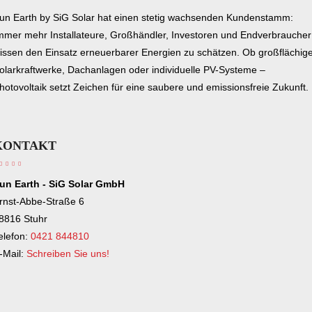
un Earth by SiG Solar hat einen stetig wachsenden Kundenstamm:
mmer mehr Installateure, Großhändler, Investoren und Endverbraucher
issen den Einsatz erneuerbarer Energien zu schätzen. Ob großflächig
olarkraftwerke, Dachanlagen oder individuelle PV-Systeme –
hotovoltaik setzt Zeichen für eine saubere und emissionsfreie Zukunft.
KONTAKT
un Earth - SiG Solar GmbH
rnst-Abbe-Straße 6
8816 Stuhr
elefon:
0421 844810
-Mail:
Schreiben Sie uns!