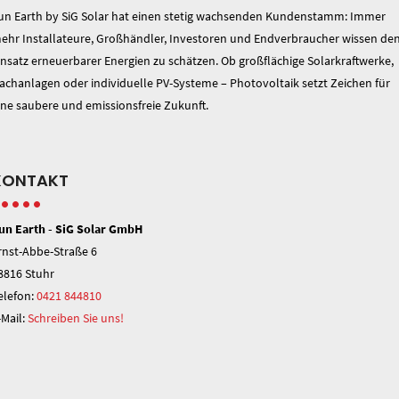
un Earth by SiG Solar hat einen stetig wachsenden Kundenstamm: Immer
ehr Installateure, Großhändler, Investoren und Endverbraucher wissen de
insatz erneuerbarer Energien zu schätzen. Ob großflächige Solarkraftwerke,
achanlagen oder individuelle PV-Systeme – Photovoltaik setzt Zeichen für
ine saubere und emissionsfreie Zukunft.
KONTAKT
un Earth - SiG Solar GmbH
rnst-Abbe-Straße 6
8816 Stuhr
elefon:
0421 844810
-Mail:
Schreiben Sie uns!