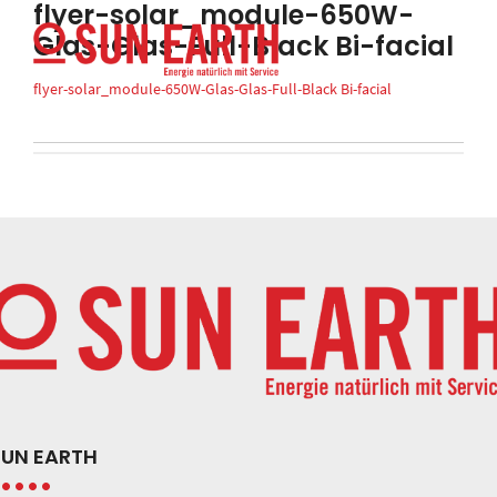
flyer-solar_module-650W-
Glas-Glas-Full-Black Bi-facial
flyer-solar_module-650W-Glas-Glas-Full-Black Bi-facial
SUN EARTH