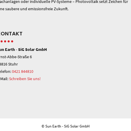
achanlagen oder individuelle PV-Systeme – Photovoltaik setzt Zeichen für
ine saubere und emissionsfreie Zukunft.
KONTAKT
un Earth - SiG Solar GmbH
rnst-Abbe-Straße 6
8816 Stuhr
elefon:
0421 844810
-Mail:
Schreiben Sie uns!
© Sun Earth - SiG Solar GmbH