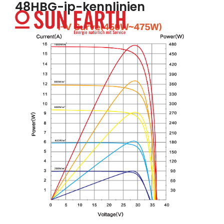
48HBG-ip-kennlinien