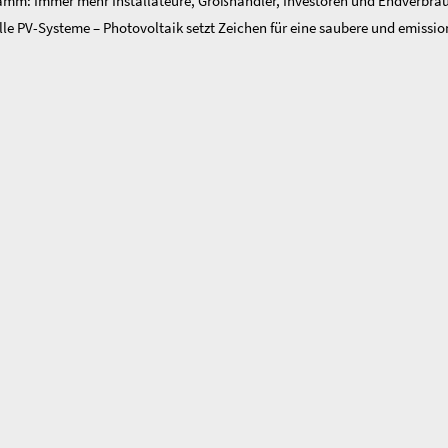
amm: Immer mehr Installateure, Großhändler, Investoren und Endverbrauc
e PV-Systeme – Photovoltaik setzt Zeichen für eine saubere und emission