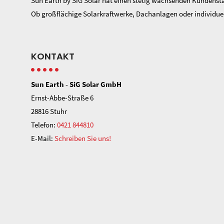
Sun Earth by SiG Solar hat einen stetig wachsenden Kundenst
Ob großflächige Solarkraftwerke, Dachanlagen oder individuell
KONTAKT
Sun Earth - SiG Solar GmbH
Ernst-Abbe-Straße 6
28816 Stuhr
Telefon:
0421 844810
E-Mail:
Schreiben Sie uns!